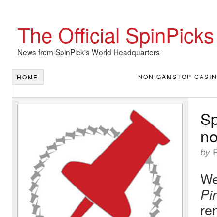
The Official SpinPicks
News from SpinPick's World Headquarters
NON GAMSTOP CASI
HOME
Sp
no
by
We
Pi
re