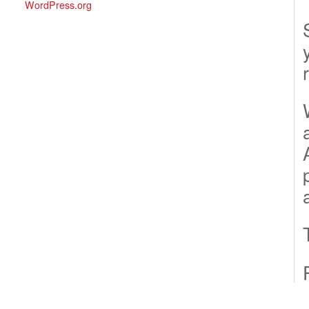
WordPress.org